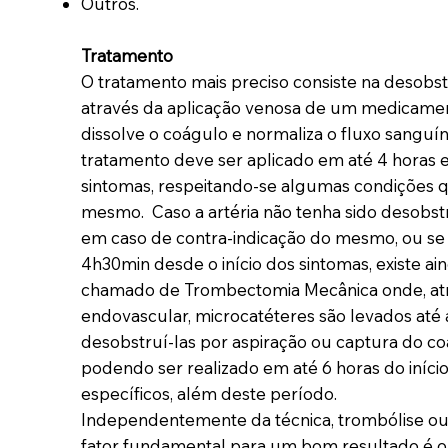
Outros.
Tratamento
O tratamento mais preciso consiste na desobstr
através da aplicação venosa de um medicamen
dissolve o coágulo e normaliza o fluxo sanguí
tratamento deve ser aplicado em até 4 horas e
sintomas, respeitando-se algumas condições q
mesmo. Caso a artéria não tenha sido desobst
em caso de contra-indicação do mesmo, ou s
4h30min desde o início dos sintomas, existe a
chamado de Trombectomia Mecânica onde, at
endovascular, microcatéteres são levados até a
desobstruí-las por aspiração ou captura do co
podendo ser realizado em até 6 horas do iníci
específicos, além deste período.
Independentemente da técnica, trombólise o
fator fundamental para um bom resultado é 