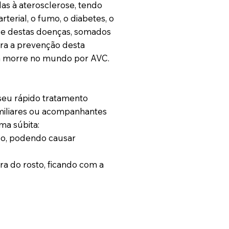
as à aterosclerose, tendo
rterial, o fumo, o diabetes, o
role destas doenças, somados
ara a prevenção desta
a morre no mundo por AVC.
seu rápido tratamento
miliares ou acompanhantes
ma súbita:
po, podendo causar
ra do rosto, ficando com a