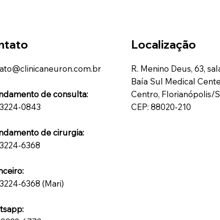
ntato
Localização
ato@clinicaneuron.com.br
R. Menino Deus, 63, sal
Baía Sul Medical Cent
damento de consulta:
Centro, Florianópolis/
 3224-0843
CEP: 88020-210
damento de cirurgia:
 3224-6368
nceiro:
 3224-6368 (Mari)
tsapp: