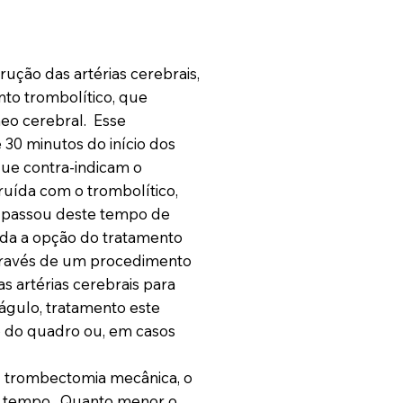
ução das artérias cerebrais,
to trombolítico, que
neo cerebral. Esse
 30 minutos do início dos
ue contra-indicam o
ruída com o trombolítico,
e passou deste tempo de
inda a opção do tratamento
ravés de um procedimento
s artérias cerebrais para
águlo, tratamento este
o do quadro ou, em casos
u trombectomia mecânica, o
o tempo. Quanto menor o