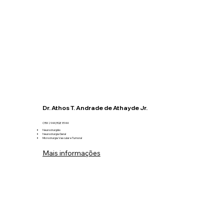
Dr. Athos T. Andrade de Athayde Jr.
CRM 2944 | RQE 8944
Neurocirurgião
Neurocirurgia Geral
Microcirurgia Vascular e Tumoral
Mais informações