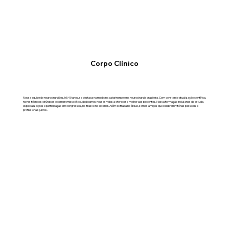
Corpo Clínico
Nossa equipe de neurocirurgiões, há 40 anos, se destaca na medicina catarinense e na neurocirurgia brasileira. Com constante atualização científica,
novas técnicas cirúrgicas e compromisso ético, dedicamos nossas vidas a oferecer o melhor aos pacientes. Nossa formação inclui anos de estudo,
especializações e participação em congressos, no Brasil e no exterior. Além do trabalho árduo, somos amigos que celebram vitórias pessoais e
profissionais juntos.