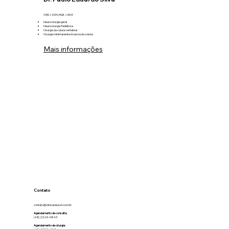
CRM 23395 | RQE 24909
Neurocirurgia geral
Neurocirurgia Pediátrica
Cirurgia da coluna vertebral
Cirurgia minimanente invasiva da coluna
Mais informações
Contato
contato@clinicaneuron.com.br
Agendamento de consulta:
(48) 3224-0843
Agendamento de cirurgia: