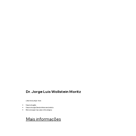
Dr. Jorge Luis Wollstein Moritz
CRM 9543 | RQE 7544
Neurocirugião
Neurocirurgia Geral e Intervencionista
Microcirurgia Vascular e Oncológica
Mais informações