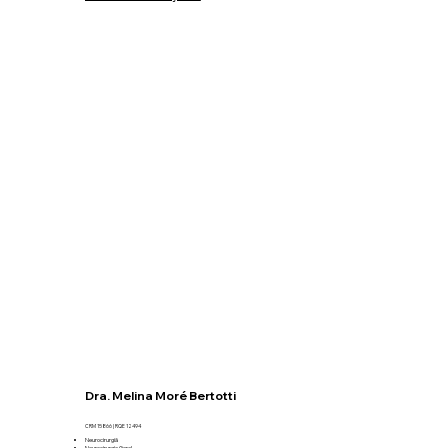
Dra. Melina Moré Bertotti
CRM 15866 | RQE 12494
Neurocirurgiã​
Neurocirurgia Geral