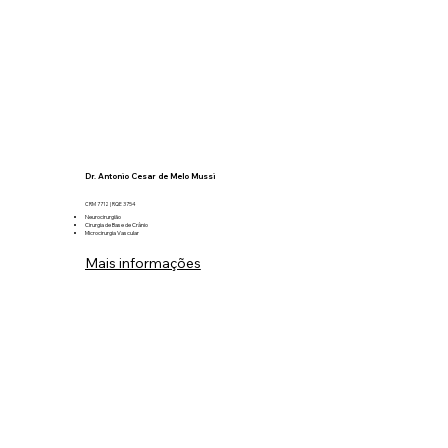
Dr. Antonio Cesar de Melo Mussi
CRM 7712 | RQE 3754
Neurocirurgião
Cirurgia de Base de Crânio
Microcirurgia Vascular
Mais informações