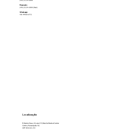
(48) 3224-6368
Financeiro:
(48) 3224-6368 (Mari)
Whatsapp:
48-99933-6772
Localização
R. Menino Deus, 63, sala 419, Baía Sul Medical Center
Centro, Florianópolis/SC
CEP: 88020-210