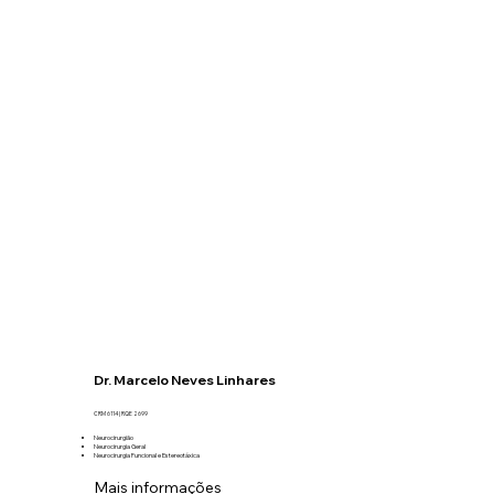
Dr. Marcelo Neves Linhares
CRM 6114 | RQE 2699
Neurocirurgião
Neurocirurgia Geral
Neurocirurgia Funcional e Estereotáxica
Mais informações