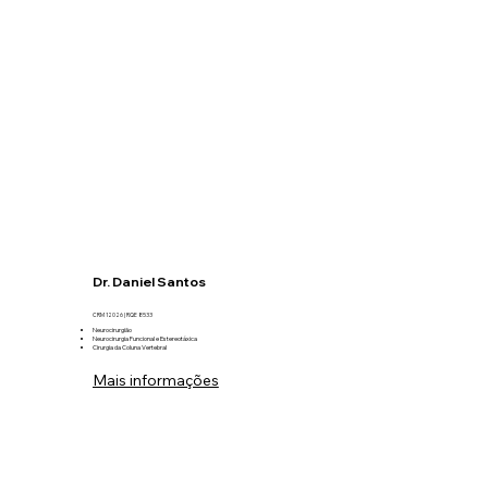
Dr. Daniel Santos
CRM 12026 | RQE 8533
Neurocirurgião
Neurocirurgia Funcional e Estereotáxica
Cirurgia da Coluna Vertebral
Mais informações