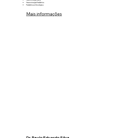
Neurocirurgia Pediátrica
Pediátrica e Oncológica
Mais informações
Dr. Paulo Eduardo Silva